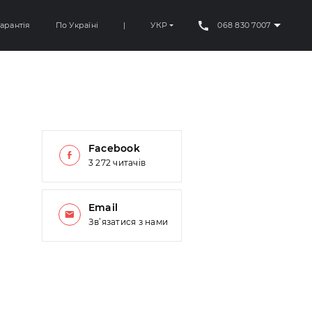
арантія
По Україні
|
УКР
068 830 7007
Facebook
3 272 читачів
Email
Зв’язатися з нами