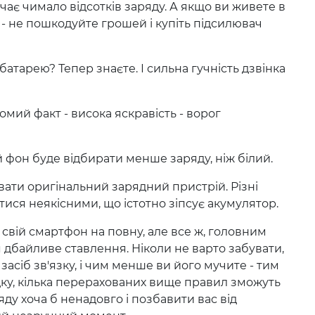
ає чимало відсотків заряду. А якщо ви живете в
 - не пошкодуйте грошей і купіть підсилювач
атарею? Тепер знаєте. І сильна гучність дзвінка
омий факт - висока яскравість - ворог
 фон буде відбирати менше заряду, ніж білий.
ти оригінальний зарядний пристрій. Різні
ися неякісними, що істотно зіпсує акумулятор.
ій смартфон на повну, але все ж, головним
дбайливе ставлення. Ніколи не варто забувати,
асіб зв'язку, і чим менше ви його мучите - тим
дку, кілька перерахованих вище правил зможуть
у хоча б ненадовго і позбавити вас від