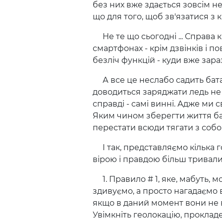
без них вже здається зовсім н
що для того, щоб зв'язатися з 
Не те що сьогодні ... Справа кі
смартфонах - крім дзвінків і 
безліч функцій - куди вже зара
А все це неслабо садить батар
доводиться заряджати ледь не к
справді - самі винні. Адже ми
Яким чином зберегти життя ба
перестати всюди тягати з соб
І так, представляємо кілька 
вірою і правдою більш тривали
1. Правило # 1, яке, мабуть, м
здивуємо, а просто нагадаємо в
якщо в даний момент вони не
Увімкніть геолокацію, прокладет