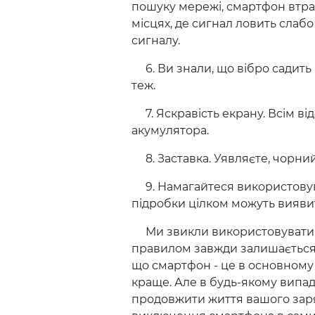
пошуку мережі, смартфон втрач
місцях, де сигнал ловить слабо
сигналу.
6. Ви знали, що вібро садить б
теж.
7. Яскравість екрану. Всім від
акумулятора.
8. Заставка. Уявляєте, чорний
9. Намагайтеся використовува
підробки цілком можуть виявит
Ми звикли використовувати св
правилом завжди залишається 
що смартфон - це в основному з
краще. Але в будь-якому випа
продовжити життя вашого заряд