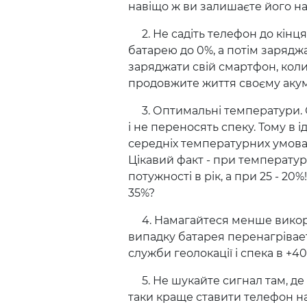
навіщо ж ви залишаєте його н
2. Не садіть телефон до кінця
батарею до 0%, а потім заряджа
заряджати свій смартфон, коли 
продовжите життя своєму аку
3. Оптимальні температури. С
і не переносять спеку. Тому в
середніх температурних умовах
Цікавий факт - при температурі
потужності в рік, а при 25 - 2
35%?
4. Намагайтеся менше викори
випадку батарея перенагрівает
служби геолокації і спека в +40
5. Не шукайте сигнал там, де в
таки краще ставити телефон н