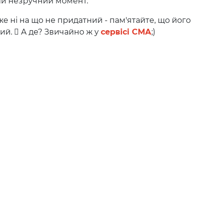
й незручний момент.
ні на що не придатний - пам'ятайте, що його
й.  А де? Звичайно ж у
сервісі СМА
;)