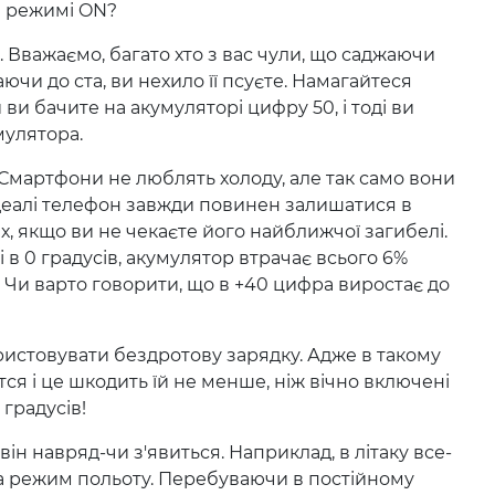
а режимі ON?
. Вважаємо, багато хто з вас чули, що саджаючи
ючи до ста, ви нехило її псуєте. Намагайтеся
ви бачите на акумуляторі цифру 50, і тоді ви
мулятора.
мартфони не люблять холоду, але так само вони
 ідеалі телефон завжди повинен залишатися в
, якщо ви не чекаєте його найближчої загибелі.
 в 0 градусів, акумулятор втрачає всього 6%
0%! Чи варто говорити, що в +40 цифра виростає до
стовувати бездротову зарядку. Адже в такому
ся і це шкодить їй не менше, ніж вічно включені
 градусів!
ін навряд-чи з'явиться. Наприклад, в літаку все-
а режим польоту. Перебуваючи в постійному