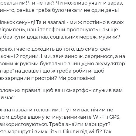
ереальним! Чи не так? Чи можливо уявити зараз,
ким-то, раніше треба було чекати не один день!
лькох секунд! Та й взагалі - ми ж постійно в своїх
повідомлень, наші телефони пропонують нам ще
з без купи додатків, соціальних мереж, музики?
ею, і часто доходить до того, що смартфон
ожні 2 години. І ми, звичайно ж, сердимося, а на
 своїми ж руками буквально знищуємо акумулятор.
тареї на довше і що ж треба робити, щоб
ою зарядний пристрій? Ми розповімо!
головних правил, щоб ваш смартфон служив вам
й час:
ожна назвати головним. І тут ми вас нічим не
сім добре відому істину: вимикайте Wi-Fi і GPS,
 використовуються. Треба знайти маршрут?
е маршрут і вимкніть її. Пішли від wi-fi? Так