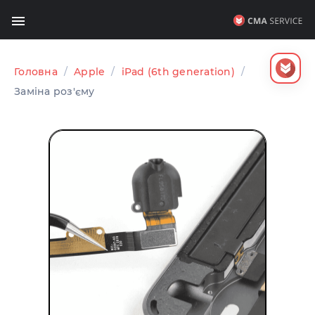
Головна
/
Apple
/
iPad (6th generation)
/
Заміна роз'єму