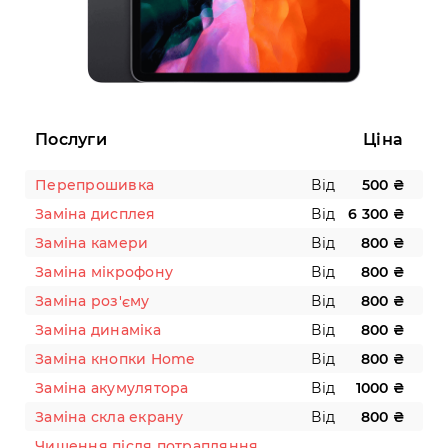
Послуги
Ціна
Перепрошивка
Від
500 ₴
Заміна дисплея
Від
6 300 ₴
Заміна камери
Від
800 ₴
Заміна мікрофону
Від
800 ₴
Заміна роз'єму
Від
800 ₴
Заміна динаміка
Від
800 ₴
Заміна кнопки Home
Від
800 ₴
Заміна акумулятора
Від
1000 ₴
Заміна скла екрану
Від
800 ₴
Чищення після потрапляння