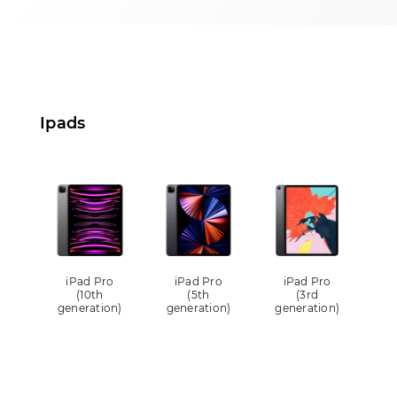
Ipads
iPad Pro
iPad Pro
iPad Pro
iP
(10th
(5th
(3rd
ge
generation)
generation)
generation)