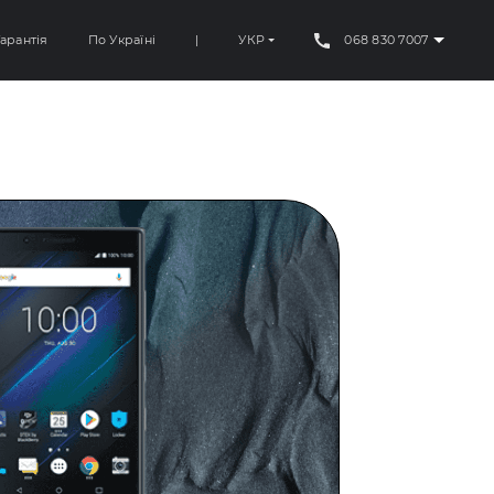
арантія
По Україні
|
УКР
068 830 7007