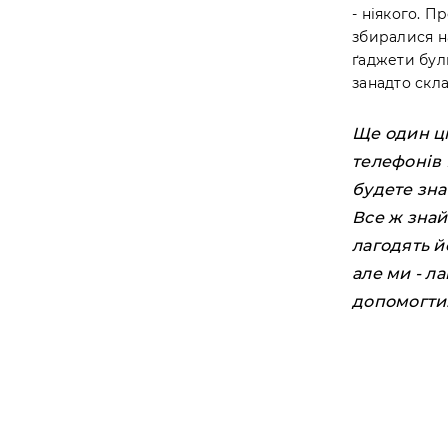
- ніякого. П
збиралися н
ґаджети бул
занадто скла
Ще один ці
телефонів 
будете зна
Все ж знай
лагодять йо
але ми - л
допомогти