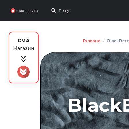
CMA
Головна
/
BlackBerr
Магазин
Black