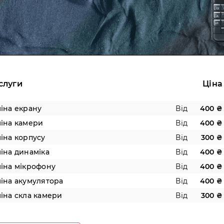
слуги
Ціна
іна екрану
Від
400 ₴
іна камери
Від
400 ₴
іна корпусу
Від
300 ₴
іна динаміка
Від
400 ₴
іна мікрофону
Від
400 ₴
іна акумулятора
Від
400 ₴
іна скла камери
Від
300 ₴