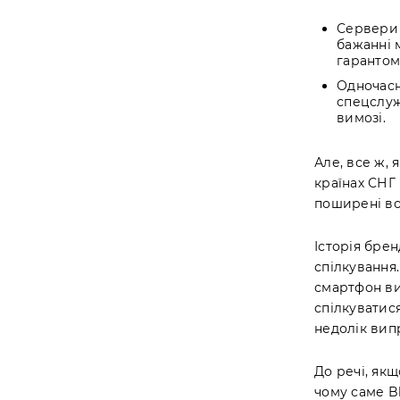
Сервери 
бажанні 
гарантом
Одночасн
спецслуж
вимозі.
Але, все ж, 
країнах СНГ 
поширені вон
Історія бре
спілкування.
смартфон вий
спілкуватис
недолік вип
До речі, якщ
чому саме Bl