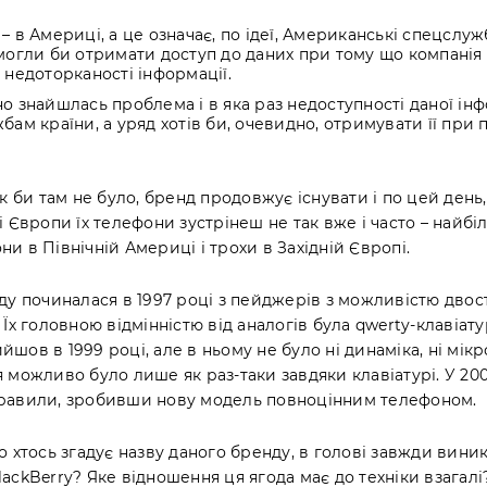
– в Америці, а це означає, по ідеї, Американські спецслу
могли би отримати доступ до даних при тому що компанія
 недоторканості інформації.
о знайшлась проблема і в яка раз недоступності даної інф
бам країни, а уряд хотів би, очевидно, отримувати її при
як би там не було, бренд продовжує існувати і по цей день,
і Європи їх телефони зустрінеш не так вже і часто – найбі
и в Північній Америці і трохи в Західній Європі.
нду починалася в 1997 році з пейджерів з можливістю дво
 Їх головною відмінністю від аналогів була qwerty-клавіа
шов в 1999 році, але в ньому не було ні динаміка, ні мікр
я можливо було лише як раз-таки завдяки клавіатурі. У 20
равили, зробивши нову модель повноцінним телефоном.
о хтось згадує назву даного бренду, в голові завжди виник
ackBerry? Яке відношення ця ягода має до техніки взагалі