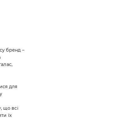
су бренд –
а
галас,
ися для
у
, що всі
ти їх