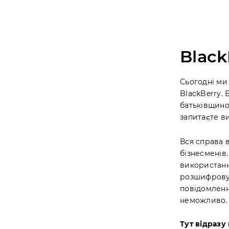
Black
Сьогодні ми
BlackBerry. 
батьківщино
запитаєте ви
Вся справа 
бізнесменів.
використанн
розшифровуєт
повідомленн
неможливо.
Тут відразу