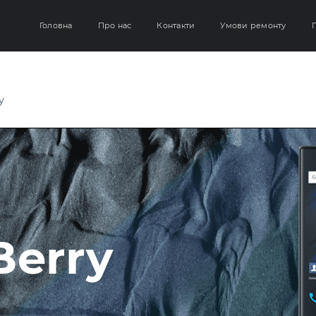
Головна
Про нас
Контакти
Умови ремонту
Г
y
Berry