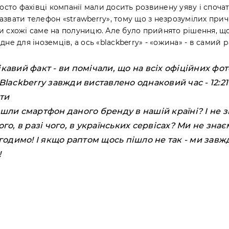
росто фахівці компанії мали досить розвинену уяву і спочат
азвати телефон «strawberry», тому що з незрозумілих прич
и схожі саме на полуницю. Але було прийнято рішення, що
дне для іноземців, а ось «blackberry» - «ожина» - в самий р
кавий факт - ви помічали, що на всіх офіційних фо
Blackberry завжди виставлено однаковий час - 12:2
ти
шли смартфон даного бренду в нашій країні? І не з
го, в разі чого, в українських сервісах? Ми не знаєм
агодимо! І якщо раптом щось пішло не так - ми завж
!