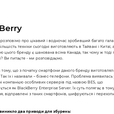
Berry
 розповімо про цікавий і водночас зробивший багато гала
Більшість техніки сьогодні виготовляють в Тайвані і Китаї, 
ю цього бренду є шанована всіма Канада, так чому ж тоді 
? Ви питаєте - ми розповідаємо.
в тому, що з початку смартфони даного бренду виготовлял
 Так їх і називали – бізнес-телефони. Проблема виявилась 
і компанією особливих серверів під назвою BES, що
ься як BlackBerry Enterprise Server. Їх суть полягає в тому
я, відправлені з таких смартфонів, шифруються і перехопи
 виникло два приводи для збурень: