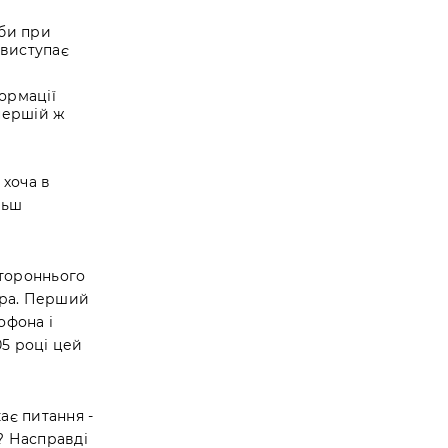
жби при
 виступає
ормації
 першій ж
 хоча в
льш
стороннього
тура. Перший
офона і
05 році цей
ає питання -
? Насправді