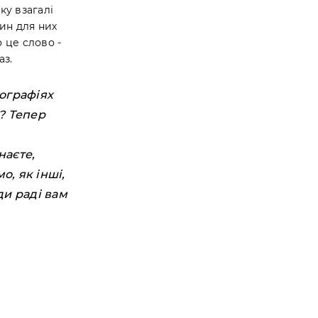
ку взагалі
ин для них
 це слово -
аз.
тографіях
1? Тепер
наєте,
о, як інші,
ди раді вам