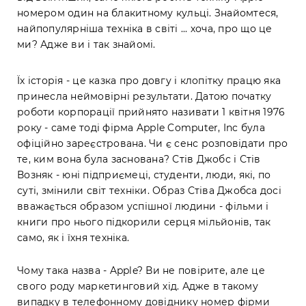
номером один на блакитному кульці. Знайомтеся,
найпопулярніша техніка в світі ... хоча, про що це
ми? Адже ви і так знайомі.
Їх історія - це казка про довгу і клопітку працю яка
принесла неймовірні результати. Датою початку
роботи корпорації прийнято називати 1 квітня 1976
року - саме тоді фірма Apple Computer, Inc була
офіційно зареєстрована. Чи є сенс розповідати про
те, ким вона була заснована? Стів Джобс і Стів
Возняк - юні підприємеці, студенти, люди, які, по
суті, змінили світ техніки. Образ Стіва Джобса досі
вважається образом успішної людини - фільми і
книги про нього підкорили серця мільйонів, так
само, як і їхня техніка.
Чому така назва - Apple? Ви не повірите, але це
свого роду маркетинговий хід. Адже в такому
випадку в телефонному довіднику номер фірми