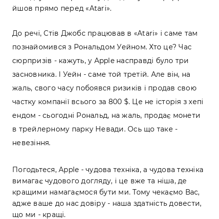
йшов прямо перед «Atari».
До речі, Стів Джобс працював в «Atari» і саме там
познайомився з Рональдом Уейном. Хто це? Час
сюрпризів - кажуть, у Apple насправді було три
засновника. І Уейн - саме той третій. Але він, на
жаль, свого часу побоявся ризиків і продав свою
частку компанії всього за 800 $. Це не історія з хепі
ендом - сьогодні Рональд, на жаль, продає монети
в трейлерному парку Невади. Ось що таке -
невезіння.
Погодьтеся, Apple - чудова техніка, а чудова техніка
вимагає чудового догляду, і це вже та ніша, де
кращими намагаємося бути ми. Тому чекаємо Вас,
адже ваше до нас довіру - наша здатність довести,
що ми - кращі.