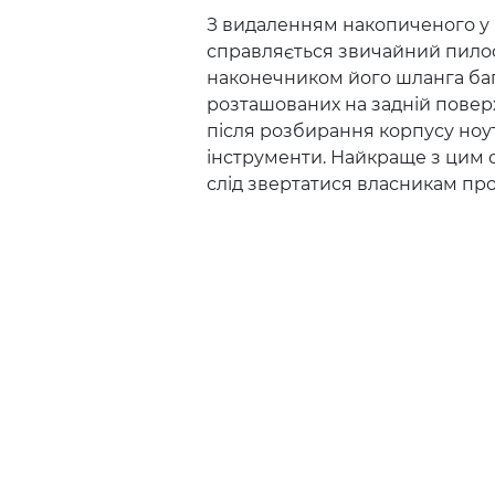
З видаленням накопиченого у 
справляється звичайний пилос
наконечником його шланга баг
розташованих на задній повер
після розбирання корпусу ноут
інструменти. Найкраще з цим 
слід звертатися власникам пр