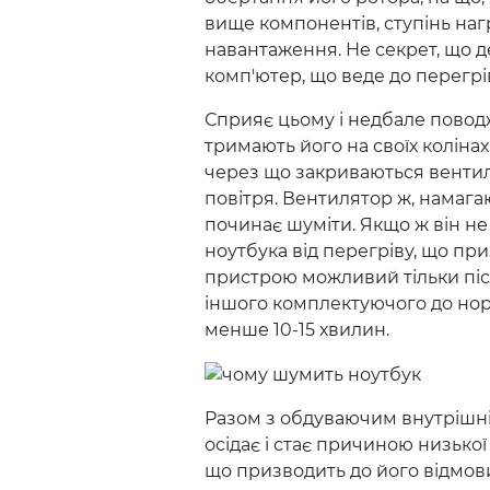
вище компонентів, ступінь наг
навантаження. Не секрет, що д
комп'ютер, що веде до перегрі
Сприяє цьому і недбале поводж
тримають його на своїх колінах, 
через що закриваються вентил
повітря. Вентилятор ж, намаг
починає шуміти. Якщо ж він не
ноутбука від перегріву, що пр
пристрою можливий тільки пі
іншого комплектуючого до нор
менше 10-15 хвилин.
Разом з обдуваючим внутрішні
осідає і стає причиною низьк
що призводить до його відмов