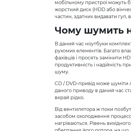
мобільному пристрої можуть бу
жорсткий диск (HDD або вінчест
частин, здатних видавати гул, 
Чому шумить 
В даний час ноутбуки комплек
рухомих елементів. Багато вл
фахівців і просять замінити H
продуктивність і надійність пр
шуму.
CD / DVD-привід може шуміти 
даного приводу в даний час ста
вкрай рідко.
Від вентилятора ж поки позбут
засобом охолодження процесор
нагріваються. Рівень вихідного
обертання його ротора, на що,