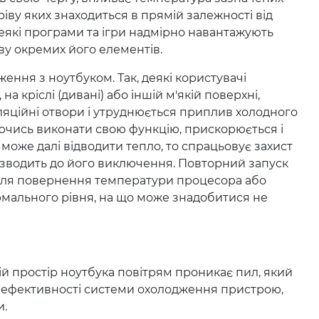
ріву яких знаходиться в прямій залежності від
еякі програми та ігри надмірно навантажують
ву окремих його елементів.
ення з ноутбуком. Так, деякі користувачі
на кріслі (дивані) або іншій м'якій поверхні,
яційні отвори і утруднюється приплив холодного
аючись виконати свою функцію, прискорюється і
 може далі відводити тепло, то спрацьовує захист
изводить до його виключення. Повторний запуск
сля повернення температури процесора або
мального рівня, на що може знадобитися не
й простір ноутбука повітрям проникає пил, який
ої ефективності системи охолодження пристрою,
и.