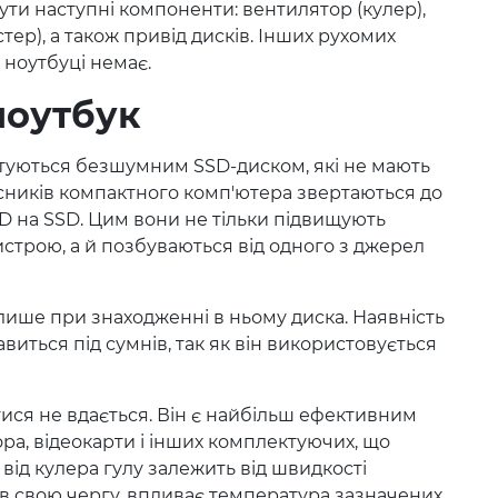
ти наступні компоненти: вентилятор (кулер),
ер), а також привід дисків. Інших рухомих
в ноутбуці немає.
ноутбук
туються безшумним SSD-диском, які не мають
асників компактного комп'ютера звертаються до
DD на SSD. Цим вони не тільки підвищують
истрою, а й позбуваються від одного з джерел
лише при знаходженні в ньому диска. Наявність
виться під сумнів, так як він використовується
ися не вдається. Він є найбільш ефективним
а, відеокарти і інших комплектуючих, що
 від кулера гулу залежить від швидкості
 в свою чергу, впливає температура зазначених