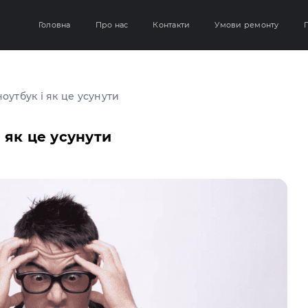
Головна
Про нас
Контакти
Умови ремонту
Г
оутбук і як це усунути
 як це усунути