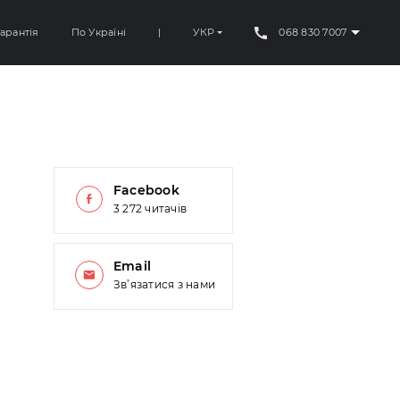
арантія
По Україні
|
УКР
068 830 7007
Facebook
3 272 читачів
Email
Зв’язатися з нами