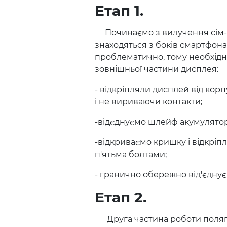
Етап 1.
Починаємо з вилучення сім-кар
знаходяться з боків смартфона.
проблематично, тому необхідно
зовнішньої частини дисплея:
- відкріпляли дисплей від кор
і не вириваючи контакти;
-відєднуємо шлейф акумулятор
-відкриваємо кришку і відкрі
п'ятьма болтами;
- гранично обережно від'єдну
Етап 2.
Друга частина роботи полягає