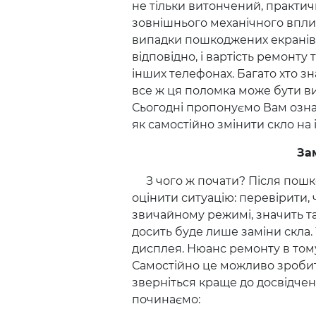
не тільки витончений, практичн
зовнішнього механічного вплив
випадки пошкоджених екранів с
відповідно, і вартість ремонту
інших телефонах. Багато хто зн
все ж ця поломка може бути вип
Сьогодні пропонуємо Вам озна
як самостійно змінити скло на 
За
З чого ж почати? Після пошк
оцінити ситуацію: перевірити, 
звичайному режимі, значить т
досить буде лише заміни скла.
дисплея. Нюанс ремонту в том
Самостійно це можливо зробити
зверніться краще до досвідчени
починаємо: