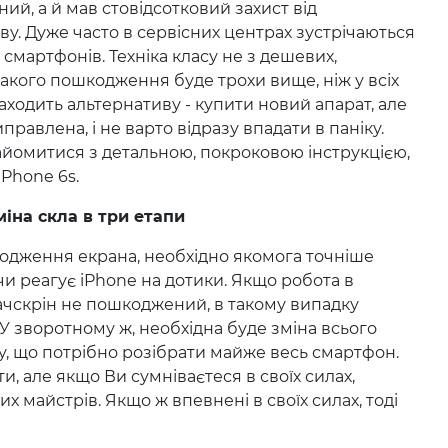
ий, а й мав стовідсотковий захист від
у. Дуже часто в сервісних центрах зустрічаються
мартфонів. Техніка класу не з дешевих,
 такого пошкодження буде трохи вище, ніж у всіх
аходить альтернативу - купити новий апарат, але
равлена, і не варто відразу впадати в паніку.
йомитися з детальною, покроковою інструкцією,
iPhone 6s.
міна скла в три етапи
одження екрана, необхідно якомога точніше
чи реагує iPhone на дотики. Якщо робота в
ачскрін не пошкоджений, в такому випадку
 У зворотному ж, необхідна буде зміна всього
у, що потрібно розібрати майже весь смартфон.
, але якщо Ви сумніваєтеся в своїх силах,
х майстрів. Якщо ж впевнені в своїх силах, тоді