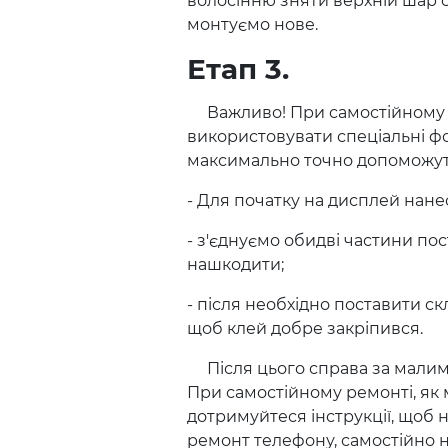
волосінню зняти верхній шар с
монтуємо нове.
Етап 3.
Важливо! При самостійному р
використовувати спеціальні ф
максимально точно допоможуть
- Для початку на дисплей нане
- з'єднуємо обидві частини по
нашкодити;
- після необхідно поставити ск
щоб клей добре закріпився.
Після цього справа за малим 
При самостійному ремонті, як 
дотримуйтеся інструкції, щоб н
ремонт телефону, самостійно н