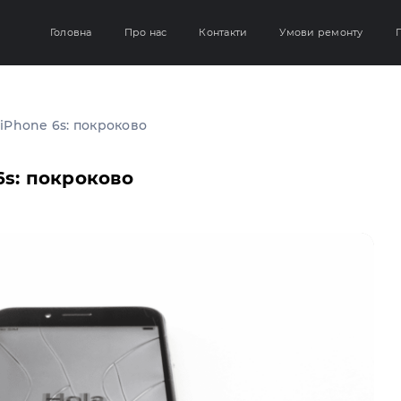
Головна
Про нас
Контакти
Умови ремонту
Г
 iPhone 6s: покроково
6s: покроково