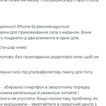
кла і клею на ньому. Позбувшись від старого скла,
емонті iPhone 6s рекомендується
орми для приклеювання скла з екраном. Вони
 поєднати ці два елементи в одне ціле.
сти шар клею;
ступово, без прикладання додаткової сили, щоб не
леєне скло під ультрафіолетову лампу для того,
- збираємо смартфон в зворотному порядку.
можна ретельніше й уважніше читайте і
ічого не упустити. Якщо ніколи таку проблему, як
е вирішували – звертайтеся в сервісний центр з