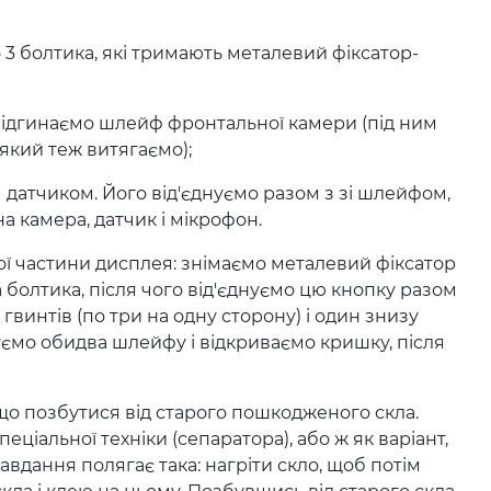
о 3 болтика, які тримають металевий фіксатор-
 відгинаємо шлейф фронтальної камери (під ним
який теж витягаємо);
м датчиком. Його від'єднуємо разом з зі шлейфом,
а камера, датчик і мікрофон.
 частини дисплея: знімаємо металевий фіксатор
болтика, після чого від'єднуємо цю кнопку разом
гвинтів (по три на одну сторону) і один знизу
нуємо обидва шлейфу і відкриваємо кришку, після
що позбутися від старого пошкодженого скла.
ціальної техніки (сепаратора), або ж як варіант,
вдання полягає така: нагріти скло, щоб потім