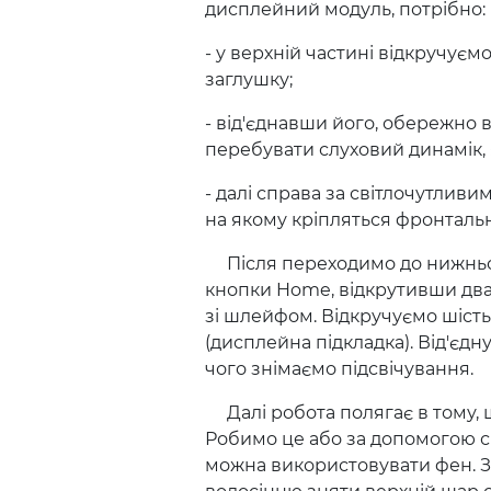
дисплейний модуль, потрібно:
- у верхній частині відкручуєм
заглушку;
- від'єднавши його, обережно
перебувати слуховий динамік, 
- далі справа за світлочутливи
на якому кріпляться фронтальн
Після переходимо до нижньої
кнопки Home, відкрутивши два 
зі шлейфом. Відкручуємо шість 
(дисплейна підкладка). Від'єд
чого знімаємо підсвічування.
Далі робота полягає в тому, 
Робимо це або за допомогою спе
можна використовувати фен. За