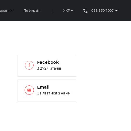
арантія
По Україні
|
УКР
068 830 7007
Facebook
3 272 читачів
Email
Зв’язатися з нами