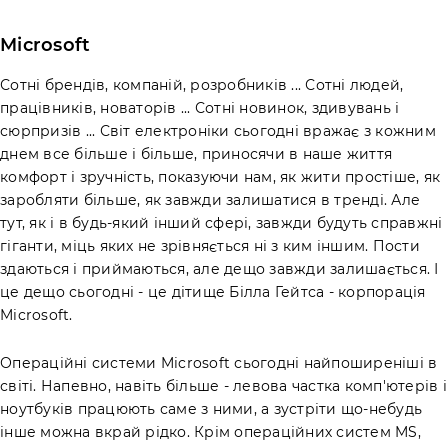
Microsoft
Сотні брендів, компаній, розробників ... Сотні людей,
працівників, новаторів ... Сотні новинок, здивувань і
сюрпризів ... Світ електроніки сьогодні вражає з кожним
днем ​​все більше і більше, приносячи в наше життя
комфорт і зручність, показуючи нам, як жити простіше, як
заробляти більше, як завжди залишатися в тренді. Але
тут, як і в будь-який інший сфері, завжди будуть справжні
гіганти, міць яких не зрівняється ні з ким іншим. Пости
здаються і приймаються, але дещо завжди залишається. І
це дещо сьогодні - це дітище Білла Гейтса - корпорація
Microsoft.
Операційні системи Microsoft сьогодні найпоширеніші в
світі. Напевно, навіть більше - левова частка комп'ютерів і
ноутбуків працюють саме з ними, а зустріти що-небудь
інше можна вкрай рідко. Крім операційних систем MS,