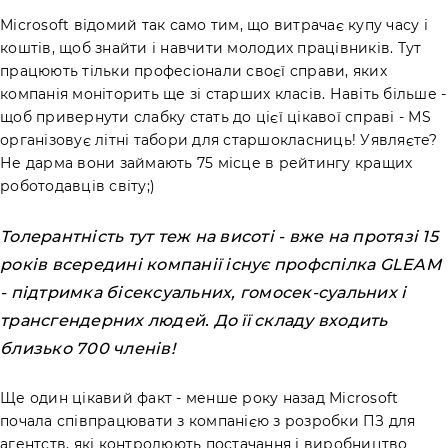
Мicrosoft відомий так само тим, що витрачає купу часу і
коштів, щоб знайти і навчити молодих працівників. Тут
працюють тільки професіонали своєї справи, яких
компанія моніторить ще зі старших класів. Навіть більше -
щоб привернути слабку стать до цієї цікавої справі - МS
організовує літні табори для старшокласниць! Уявляєте?
Не дарма вони займають 75 місце в рейтингу кращих
роботодавців світу;)
Толерантність тут теж на висоті - вже на протязі 15
років всередині компанії існує профспілка GLEAM
- підтримка бісексуальних, гомосек-суальних і
трансгендерних людей. До її складу входить
близько 700 членів!
Ще один цікавий факт - менше року назад Мicrosoft
почала співпрацювати з компанією з розробки ПЗ для
агентств, які контролюють постачання і виробництво