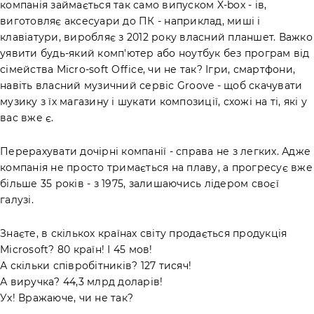
компанія займається так само випуском X-box - ів,
виготовляє аксесуари до ПК - наприклад, миші і
клавіатури, виробляє з 2012 року власний планшет. Важко
уявити будь-який комп'ютер або ноутбук без програм від
сімейства Micro-soft Office, чи не так? Ігри, смартфони,
навіть власний музичний сервіс Groove - щоб скачувати
музику з їх магазину і шукати композиції, схожі на ті, які у
вас вже є.
Перерахувати дочірні компанії - справа не з легких. Адже
компанія не просто тримається на плаву, а прогресує вже
більше 35 років - з 1975, залишаючись лідером своєї
галузі.
Знаєте, в скількох країнах світу продається продукція
Microsoft? 80 країн! І 45 мов!
А скільки співробітників? 127 тисяч!
А виручка? 44,3 млрд доларів!
Ух! Вражаюче, чи не так?