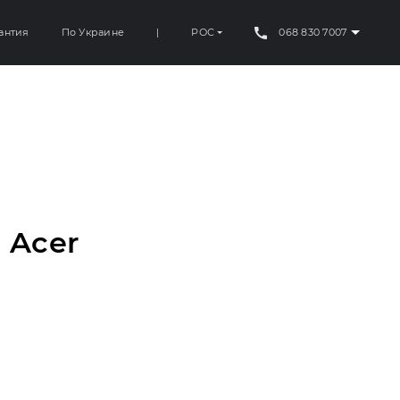
антия
По Украине
|
РОС
068 830 7007
 Acer