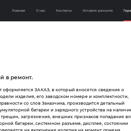
Главная
О нас
Контакты
Условия ремонта
Гар
й в ремонт.
 оформляется ЗАКАЗ, в который вносятся сведения о
одели изделия, его заводском номере и комплектности,
равности со слов Заказчика, производится детальный
умуляторной батареи и зарядного устройства на наличи
, трещин, загрязнения, внешних признаков попадания вл
торной батареи, системном разъеме, дисплее, состоянии
проверяется на включение изделия на момент приема