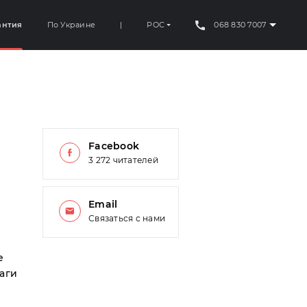
антия
По Украине
|
РОС
068 830 7007
Facebook
3 272 читателей
Email
Связаться с нами
е
аги