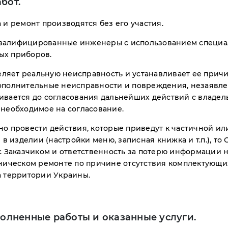
бот.
 и ремонт производятся без его участия.
валифицированные инженеры с использованием специал
ых приборов.
яет реальную неисправность и устанавливает ее причин
ополнительные неисправности и повреждения, незаявле
ивается до согласования дальнейших действий с владел
 необходимое на согласование.
но провести действия, которые приведут к частичной ил
 изделии (настройки меню, записная книжка и т.п.), 
 с Заказчиком и ответственность за потерю информации 
хническом ремонте по причине отсутствия комплектующи
а территории Украины.
полненные работы и оказанные услуги.