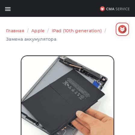
Главная
/
Apple
/
iPad (10th generation)
/
Замена аккумулятора