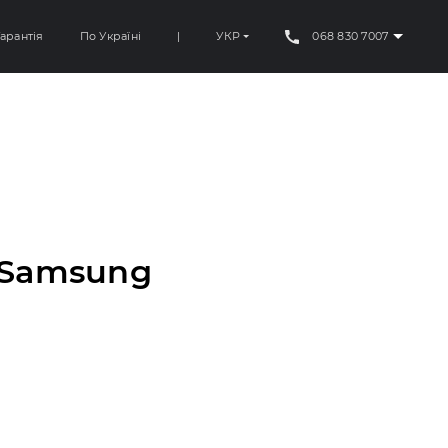
арантія
По Україні
|
УКР
068 830 7007
 Samsung