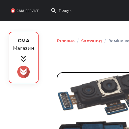
CMA
Головна
/
Samsung
/
Заміна к
Магазин