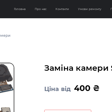
Головна
Про нас
Контакти
Умови ремонту
Г
амери
Заміна камери
400 ₴
Ціна від