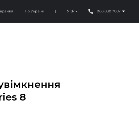
арантія
По Україні
|
УКР
068 830 7007
 увімкнення
ies 8