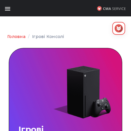
Головна
/
Ігрові Консолі
Ігрові