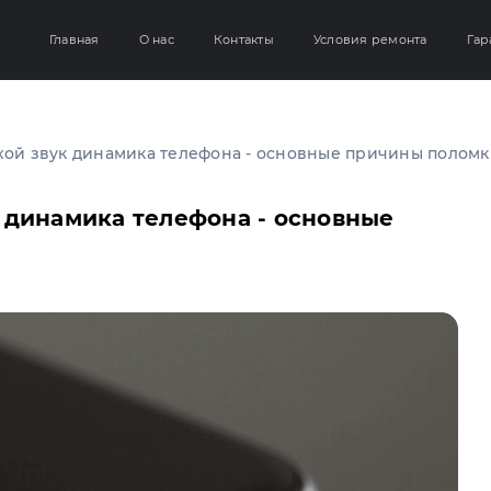
Главная
О нас
Контакты
Условия ремонта
Гар
хой звук динамика телефона - основные причины поломк
 динамика телефона - основные