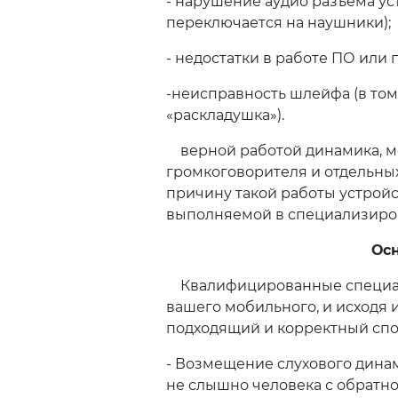
- нарушение аудио разъема ус
переключается на наушники);
- недостатки в работе ПО или
-неисправность шлейфа (в том 
«раскладушка»).
верной работой динамика, мог
громкоговорителя и отдельных
причину такой работы устрой
выполняемой в специализиров
Ос
Квалифицированные специал
вашего мобильного, и исходя 
подходящий и корректный спо
- Возмещение слухового динам
не слышно человека с обратной