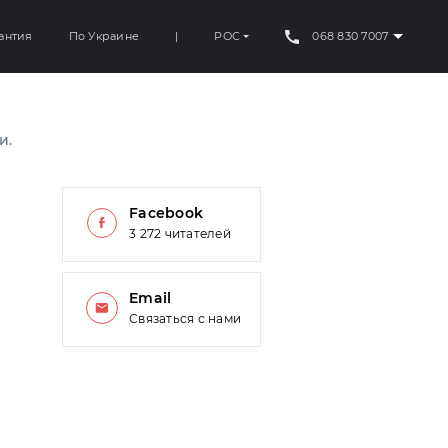
антия
По Украине
|
РОС
068 830 7007
и.
Facebook
3 272 читателей
Email
Связаться с нами